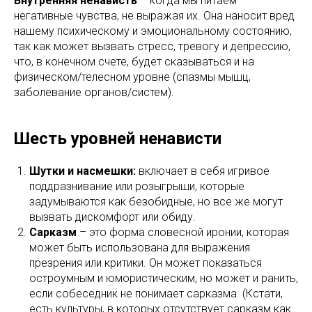
Внутренняя ненависть
– когда мы питаем
негативные чувства, не выражая их. Она наносит вред
нашему психическому и эмоциональному состоянию,
так как может вызвать стресс, тревогу и депрессию,
что, в конечном счете, будет сказываться и на
физическом/телесном уровне (спазмы мышц,
заболевание органов/систем).
Шесть уровней ненависти
Шутки и насмешки:
включает в себя игривое
поддразнивание или розыгрыши, которые
задумываются как безобидные, но все же могут
вызвать дискомфорт или обиду.
Сарказм
– это форма словесной иронии, которая
может быть использована для выражения
презрения или критики. Он может показаться
остроумным и юмористическим, но может и ранить,
если собеседник не понимает сарказма. (Кстати,
есть культуры, в которых отсутствует сарказм как